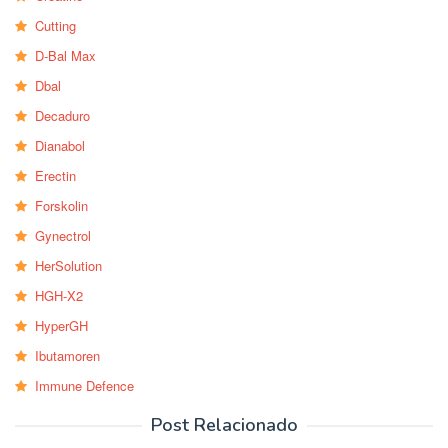
Cutting
D-Bal Max
Dbal
Decaduro
Dianabol
Erectin
Forskolin
Gynectrol
HerSolution
HGH-X2
HyperGH
Ibutamoren
Immune Defence
Post Relacionado