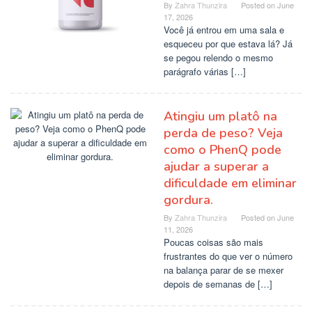
By
Zahra Thunzira
Posted on
June
17, 2026
Você já entrou em uma sala e
esqueceu por que estava lá? Já
se pegou relendo o mesmo
parágrafo várias […]
Atingiu um platô na
perda de peso? Veja
como o PhenQ pode
ajudar a superar a
dificuldade em eliminar
gordura.
By
Zahra Thunzira
Posted on
June
11, 2026
Poucas coisas são mais
frustrantes do que ver o número
na balança parar de se mexer
depois de semanas de […]