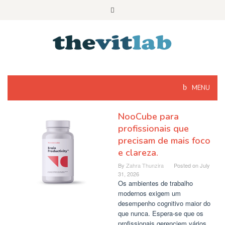
Skip
to
content
MENU
NooCube para
profissionais que
precisam de mais foco
e clareza.
By
Zahra Thunzira
Posted on
July
31, 2026
Os ambientes de trabalho
modernos exigem um
desempenho cognitivo maior do
que nunca. Espera-se que os
profissionais gerenciem vários