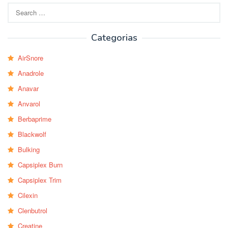
Search
for:
Categorias
AirSnore
Anadrole
Anavar
Anvarol
Berbaprime
Blackwolf
Bulking
Capsiplex Burn
Capsiplex Trim
Cilexin
Clenbutrol
Creatine