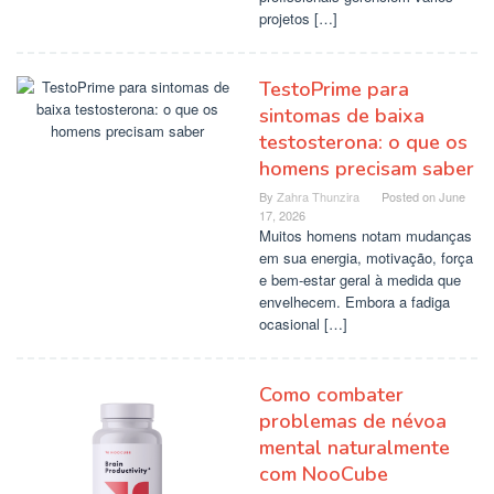
projetos […]
TestoPrime para
sintomas de baixa
testosterona: o que os
homens precisam saber
By
Zahra Thunzira
Posted on
June
17, 2026
Muitos homens notam mudanças
em sua energia, motivação, força
e bem-estar geral à medida que
envelhecem. Embora a fadiga
ocasional […]
Como combater
problemas de névoa
mental naturalmente
com NooCube