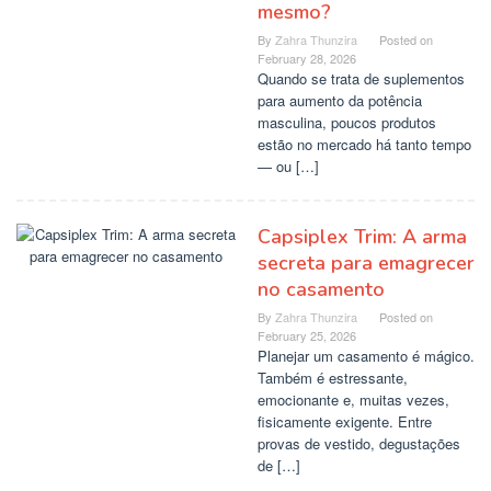
mesmo?
By
Zahra Thunzira
Posted on
February 28, 2026
Quando se trata de suplementos
para aumento da potência
masculina, poucos produtos
estão no mercado há tanto tempo
— ou […]
Capsiplex Trim: A arma
secreta para emagrecer
no casamento
By
Zahra Thunzira
Posted on
February 25, 2026
Planejar um casamento é mágico.
Também é estressante,
emocionante e, muitas vezes,
fisicamente exigente. Entre
provas de vestido, degustações
de […]